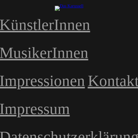
Zum
Inhalt
KünstlerInnen
springen
MusikerInnen
Impressionen
Kontak
Impressum
Datenschutzerklärun