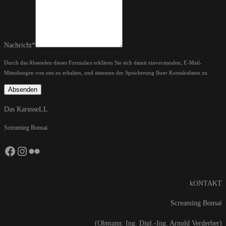
Nachricht
*
Durch das Absenden dieses Formulars erklären Sie sich damit einverstanden, E-Mail-
Mitteilungen von uns zu erhalten, und stimmen der Speicherung Ihrer Kontaktdaten zu.
Absenden
Das KarusseLL
Screaming Bonsai
Facebook
Instagram
Flickr
kONTAKT
Screaming Bonsai
(Obmann: Ing. Dipl.-Ing. Arnold Verderber)